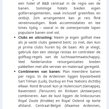
een hotel of B&B centraal in de regio van de
banen. Sommige hotels bieden eigen
golfarrangementen, vaak inclusief greenfees en
ontbijt. Zo’n arrangement kan je reis flink
vereenvoudigen. Boek accommodaties en tee
times tijdig – vooral in de zomerperiode lopen
populaire banen snel vol.
Clubs en uitrusting:
Neem je eigen golfset mee
als je vaste clubs gewend bent; zo niet, dan kun
je prima clubs huren bij de baan. Als je vliegt,
gebruik dan een stevige reistas en controleer de
golfbag-regels van de luchtvaartmaatschappij.
Veel Nederlandse reisorganisaties bieden
pakketten met alle vervoer en materiaal geregeld.
Combineren van banen:
Plan meerdere banen
per regio. In de Ardennen liggen bijvoorbeeld
Sart Tilman (Luik), Durbuy en Five Nations dichtbij
elkaar. Rond Brussel kun je Hulencourt (Genappe),
Ravenstein (Tervuren) en Rinkven (Antwerpen)
combineren. Aan de kust liggen de linkscourses
Royal Zoute (Knokke) en Royal Ostend op korte
afstand. Centraal-België (Vlaamse Ardennen,