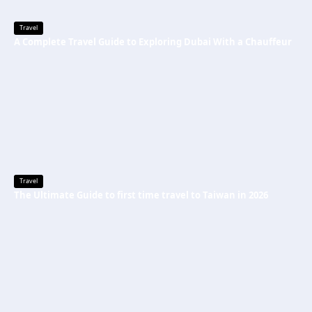
Travel
A Complete Travel Guide to Exploring Dubai With a Chauffeur
Travel
The Ultimate Guide to first time travel to Taiwan in 2026