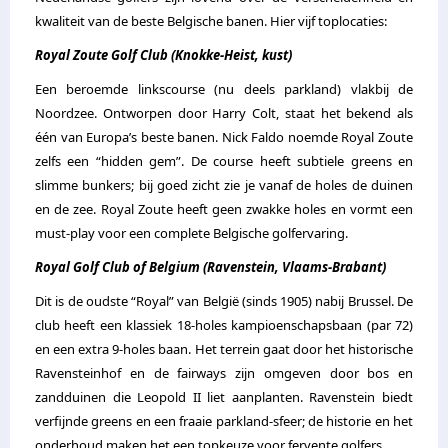
kwaliteit van de beste Belgische banen. Hier vijf toplocaties:
Royal Zoute Golf Club (Knokke-Heist, kust)
Een beroemde linkscourse (nu deels parkland) vlakbij de
Noordzee. Ontworpen door Harry Colt, staat het bekend als
één van Europa’s beste banen. Nick Faldo noemde Royal Zoute
zelfs een “hidden gem”. De course heeft subtiele greens en
slimme bunkers; bij goed zicht zie je vanaf de holes de duinen
en de zee. Royal Zoute heeft geen zwakke holes en vormt een
must-play voor een complete Belgische golfervaring.
Royal Golf Club of Belgium (Ravenstein, Vlaams-Brabant)
Dit is de oudste “Royal” van België (sinds 1905) nabij Brussel. De
club heeft een klassiek 18-holes kampioenschapsbaan (par 72)
en een extra 9-holes baan. Het terrein gaat door het historische
Ravensteinhof en de fairways zijn omgeven door bos en
zandduinen die Leopold II liet aanplanten. Ravenstein biedt
verfijnde greens en een fraaie parkland-sfeer; de historie en het
onderhoud maken het een topkeuze voor fervente golfers.