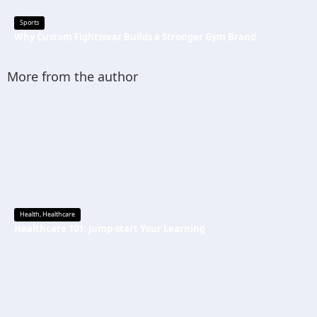
Sports
Why Custom Fightwear Builds a Stronger Gym Brand
More from the author
Health
,
Healthcare
Healthcare 101: Jump-start Your Learning