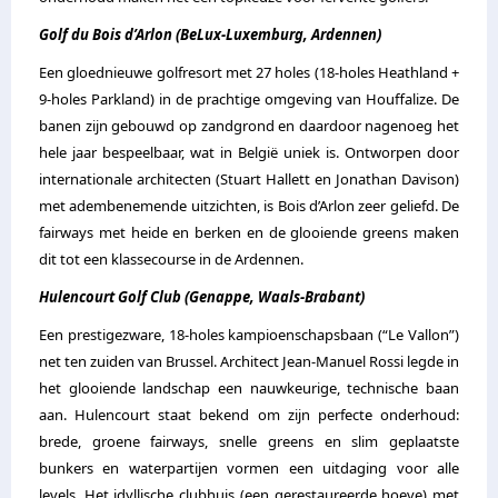
Golf du Bois d’Arlon (BeLux-Luxemburg, Ardennen)
Een gloednieuwe golfresort met 27 holes (18-holes Heathland +
9-holes Parkland) in de prachtige omgeving van Houffalize. De
banen zijn gebouwd op zandgrond en daardoor nagenoeg het
hele jaar bespeelbaar, wat in België uniek is. Ontworpen door
internationale architecten (Stuart Hallett en Jonathan Davison)
met adembenemende uitzichten, is Bois d’Arlon zeer geliefd. De
fairways met heide en berken en de glooiende greens maken
dit tot een klassecourse in de Ardennen.
Hulencourt Golf Club (Genappe, Waals-Brabant)
Een prestigezware, 18-holes kampioenschapsbaan (“Le Vallon”)
net ten zuiden van Brussel. Architect Jean-Manuel Rossi legde in
het glooiende landschap een nauwkeurige, technische baan
aan. Hulencourt staat bekend om zijn perfecte onderhoud:
brede, groene fairways, snelle greens en slim geplaatste
bunkers en waterpartijen vormen een uitdaging voor alle
levels. Het idyllische clubhuis (een gerestaureerde hoeve) met