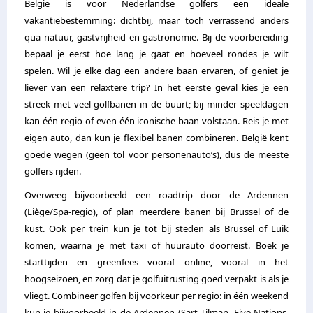
België is voor Nederlandse golfers een ideale
vakantiebestemming: dichtbij, maar toch verrassend anders
qua natuur, gastvrijheid en gastronomie. Bij de voorbereiding
bepaal je eerst hoe lang je gaat en hoeveel rondes je wilt
spelen. Wil je elke dag een andere baan ervaren, of geniet je
liever van een relaxtere trip? In het eerste geval kies je een
streek met veel golfbanen in de buurt; bij minder speeldagen
kan één regio of even één iconische baan volstaan. Reis je met
eigen auto, dan kun je flexibel banen combineren. België kent
goede wegen (geen tol voor personenauto’s), dus de meeste
golfers rijden.
Overweeg bijvoorbeeld een roadtrip door de Ardennen
(Liège/Spa-regio), of plan meerdere banen bij Brussel of de
kust. Ook per trein kun je tot bij steden als Brussel of Luik
komen, waarna je met taxi of huurauto doorreist. Boek je
starttijden en greenfees vooraf online, vooral in het
hoogseizoen, en zorg dat je golfuitrusting goed verpakt is als je
vliegt. Combineer golfen bij voorkeur per regio: in één weekend
kun je bijvoorbeeld in de Ardennen (Sart Tilman, Five Nations,